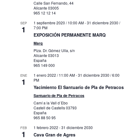
Calle San Fernando, 44
Alicante
03005
965 12 12 14
1 septiembre 2020 / 10:00 AM
-
31 diciembre 2030 /
SEP
1
7:00 PM
EXPOSICIÓN PERMANENTE MARQ
Marq
Plza. Dr. Gómez Ulla, s/n
Alicante
03013
España
965 149 000
1 enero 2022 / 11:00 AM
-
31 diciembre 2030 / 6:00
ENE
1
PM
Yacimiento El Santuario de Pla de Petracos
Santuario de Pla de Petracos
Camí a la Vall d´Ebo
Castell de Castells
03793
España
965 88 50 95
1 febrero 2022
-
31 diciembre 2030
FEB
1
Cava Gran de Agres