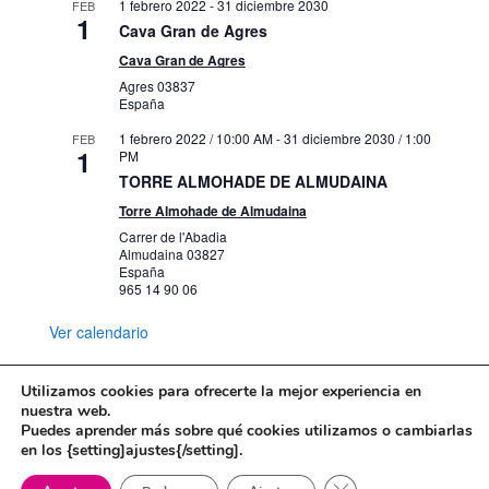
1 febrero 2022
-
31 diciembre 2030
FEB
1
Cava Gran de Agres
Cava Gran de Agres
Agres
03837
España
1 febrero 2022 / 10:00 AM
-
31 diciembre 2030 / 1:00
FEB
1
PM
TORRE ALMOHADE DE ALMUDAINA
Torre Almohade de Almudaina
Carrer de l'Abadia
Almudaina
03827
España
965 14 90 06
Ver calendario
Utilizamos cookies para ofrecerte la mejor experiencia en
nuestra web.
Puedes aprender más sobre qué cookies utilizamos o cambiarlas
Mapa web
Política de Privacidad
en los {setting]ajustes{/setting].
Politica de cookies
Cerrar el banner de 