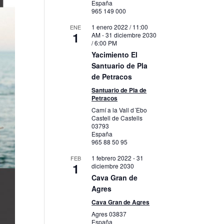
España
965 149 000
1 enero 2022 / 11:00
ENE
1
AM
-
31 diciembre 2030
/ 6:00 PM
Yacimiento El
Santuario de Pla
de Petracos
Santuario de Pla de
Petracos
Camí a la Vall d´Ebo
Castell de Castells
03793
España
965 88 50 95
1 febrero 2022
-
31
FEB
1
diciembre 2030
Cava Gran de
Agres
Cava Gran de Agres
Agres
03837
España