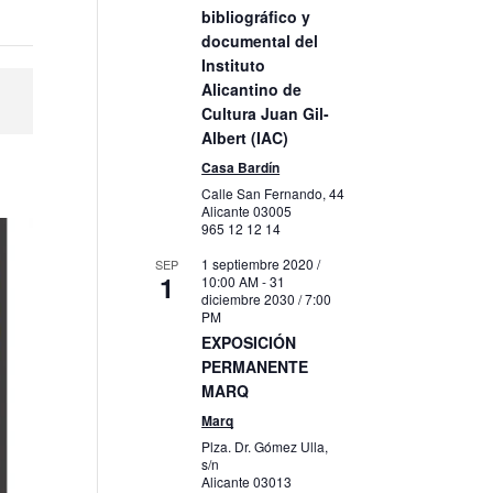
bibliográfico y
documental del
Instituto
Alicantino de
Cultura Juan Gil-
Albert (IAC)
Casa Bardín
Calle San Fernando, 44
Alicante
03005
965 12 12 14
1 septiembre 2020 /
SEP
1
10:00 AM
-
31
diciembre 2030 / 7:00
PM
EXPOSICIÓN
PERMANENTE
MARQ
Marq
Plza. Dr. Gómez Ulla,
s/n
Alicante
03013