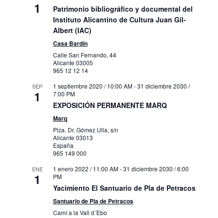
1
Patrimonio bibliográfico y documental del
Instituto Alicantino de Cultura Juan Gil-
Albert (IAC)
Casa Bardín
Calle San Fernando, 44
Alicante
03005
965 12 12 14
1 septiembre 2020 / 10:00 AM
-
31 diciembre 2030 /
SEP
1
7:00 PM
EXPOSICIÓN PERMANENTE MARQ
Marq
Plza. Dr. Gómez Ulla, s/n
Alicante
03013
España
965 149 000
1 enero 2022 / 11:00 AM
-
31 diciembre 2030 / 6:00
ENE
1
PM
Yacimiento El Santuario de Pla de Petracos
Santuario de Pla de Petracos
Camí a la Vall d´Ebo