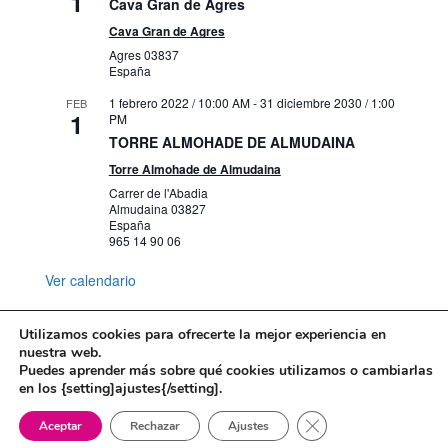
1
Cava Gran de Agres
Cava Gran de Agres
Agres
03837
España
1 febrero 2022 / 10:00 AM
-
31 diciembre 2030 / 1:00
FEB
1
PM
TORRE ALMOHADE DE ALMUDAINA
Torre Almohade de Almudaina
Carrer de l'Abadia
Almudaina
03827
España
965 14 90 06
Ver calendario
Utilizamos cookies para ofrecerte la mejor experiencia en
nuestra web.
Puedes aprender más sobre qué cookies utilizamos o cambiarlas
Mapa web
Política de Privacidad
en los {setting]ajustes{/setting].
Politica de cookies
Cerrar el banner de 
Aceptar
Rechazar
Ajustes