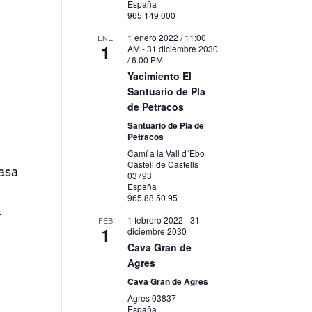
España
965 149 000
1 enero 2022 / 11:00
ENE
1
AM
-
31 diciembre 2030
/ 6:00 PM
Yacimiento El
Santuario de Pla
de Petracos
Santuario de Pla de
Petracos
Camí a la Vall d´Ebo
Castell de Castells
Casa
03793
España
965 88 50 95
.
1 febrero 2022
-
31
FEB
1
diciembre 2030
Cava Gran de
Agres
Cava Gran de Agres
Agres
03837
España