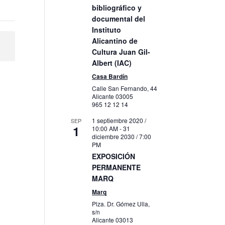
bibliográfico y
documental del
Instituto
Alicantino de
Cultura Juan Gil-
Albert (IAC)
Casa Bardín
Calle San Fernando, 44
Alicante
03005
965 12 12 14
1 septiembre 2020 /
SEP
1
10:00 AM
-
31
diciembre 2030 / 7:00
PM
EXPOSICIÓN
PERMANENTE
MARQ
Marq
Plza. Dr. Gómez Ulla,
s/n
Alicante
03013