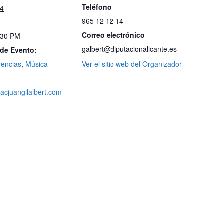
Teléfono
24
965 12 12 14
Correo electrónico
:30 PM
galbert@diputacionalicante.es
 de Evento:
rencias
,
Música
Ver el sitio web del Organizador
iacjuangilalbert.com