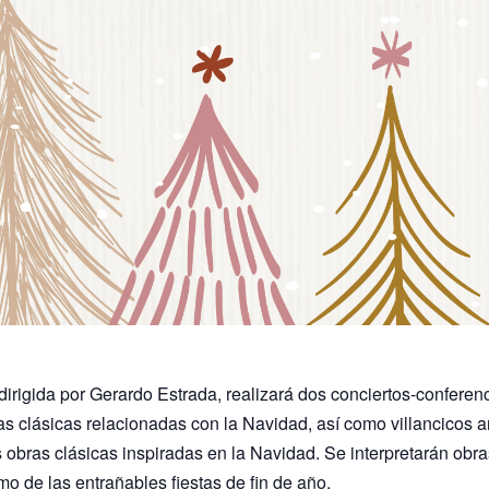
dirigida por Gerardo Estrada, realizará dos conciertos-confere
as clásicas relacionadas con la Navidad, así como villancicos a
s obras clásicas inspiradas en la Navidad. Se interpretarán ob
o de las entrañables fiestas de fin de año.