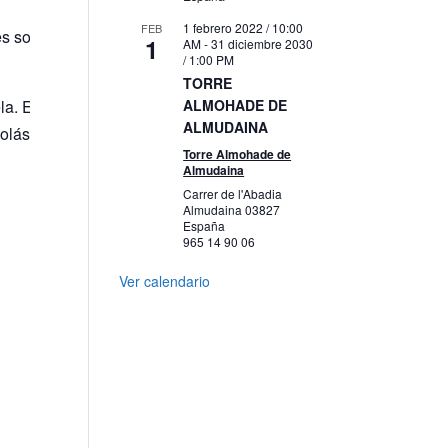
1 febrero 2022 / 10:00
FEB
s sobre las distintas obras a interpretar. Un acercamiento disti
1
AM
-
31 diciembre 2030
/ 1:00 PM
TORRE
. Es director invitado de la Orquesta de la Televisión de Bielo
ALMOHADE DE
ALMUDAINA
lás y se instaló definitivamente en la ciudad, «justo antes del
Torre Almohade de
Almudaina
Carrer de l'Abadia
Almudaina
03827
España
965 14 90 06
Ver calendario