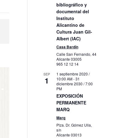
bibliográfico y
documental del
Instituto
Alicantino de
Cultura Juan Gil-
Albert (IAC)
Casa Bardín
Calle San Fernando, 44
Alicante
03005
965 12 12 14
1 septiembre 2020 /
SEP
1
10:00 AM
-
31
diciembre 2030 / 7:00
PM
EXPOSICIÓN
PERMANENTE
MARQ
Marq
Plza. Dr. Gómez Ulla,
s/n
Alicante
03013