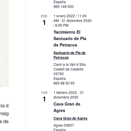
España
965 149 000
1 enero 2022 / 11:00
ENE
1
AM
-
31 diciembre 2030
/ 6:00 PM
Yacimiento El
Santuario de Pla
de Petracos
Santuario de Pla de
Petracos
Camí a la Vall d´Ebo
Castell de Castells
03793
España
965 88 50 95
1 febrero 2022
-
31
FEB
1
diciembre 2030
Cava Gran de
ncia de una duración aproximada de 60-70 minutos en las locali
Agres
rraigados en la memoria popular. Los músicos tocarán un reperto
Cava Gran de Agres
ras dedicadas a la Navidad en sus distintas facetas. Desde mús
Agres
03837
España