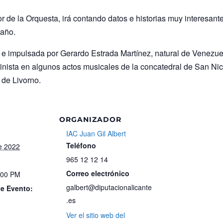
r de la Orquesta, irá contando datos e historias muy interesante
 año.
a e impulsada por Gerardo Estrada Martínez, natural de Venezuela
inista en algunos actos musicales de la concatedral de San Nico
 de Livorno.
ORGANIZADOR
IAC Juan Gil Albert
Teléfono
e 2022
965 12 12 14
Correo electrónico
:00 PM
galbert@diputacionalicante
de Evento:
.es
Ver el sitio web del