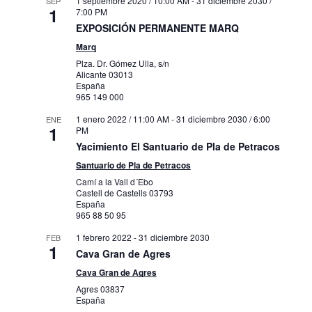
1 septiembre 2020 / 10:00 AM
-
31 diciembre 2030 /
SEP
1
7:00 PM
EXPOSICIÓN PERMANENTE MARQ
Marq
Plza. Dr. Gómez Ulla, s/n
Alicante
03013
España
965 149 000
1 enero 2022 / 11:00 AM
-
31 diciembre 2030 / 6:00
ENE
1
PM
Yacimiento El Santuario de Pla de Petracos
Santuario de Pla de Petracos
Camí a la Vall d´Ebo
Castell de Castells
03793
España
965 88 50 95
1 febrero 2022
-
31 diciembre 2030
FEB
1
Cava Gran de Agres
Cava Gran de Agres
Agres
03837
España