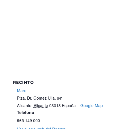
RECINTO
Marq
Plza. Dr. Gómez Ulla, s/n
Alicante
,
Alicante
03013
España
+ Google Map
Teléfono
965 149 000
Ver el sitio web del Recinto