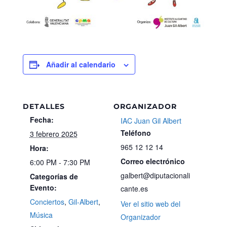
Añadir al calendario
DETALLES
ORGANIZADOR
Fecha:
IAC Juan Gil Albert
Teléfono
3 febrero 2025
965 12 12 14
Hora:
Correo electrónico
6:00 PM - 7:30 PM
galbert@diputacionali
Categorías de
Evento:
cante.es
Conciertos
,
Gil-Albert
,
Ver el sitio web del
Música
Organizador