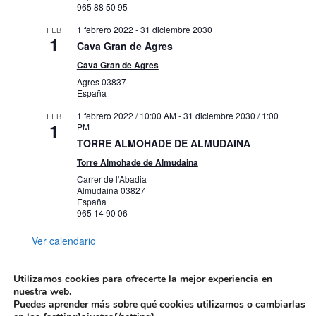
965 88 50 95
1 febrero 2022
-
31 diciembre 2030
FEB
1
Cava Gran de Agres
Cava Gran de Agres
Agres
03837
España
1 febrero 2022 / 10:00 AM
-
31 diciembre 2030 / 1:00
FEB
1
PM
TORRE ALMOHADE DE ALMUDAINA
Torre Almohade de Almudaina
Carrer de l'Abadia
Almudaina
03827
España
965 14 90 06
Ver calendario
Utilizamos cookies para ofrecerte la mejor experiencia en
nuestra web.
Puedes aprender más sobre qué cookies utilizamos o cambiarlas
Mapa web
Política de Privacidad