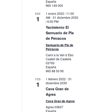
España
965 149 000
1 enero 2022 / 11:00
ENE
1
AM
-
31 diciembre 2030
/ 6:00 PM
Yacimiento El
Santuario de Pla
de Petracos
Santuario de Pla de
Petracos
Camí a la Vall d´Ebo
Castell de Castells
03793
España
965 88 50 95
1 febrero 2022
-
31
FEB
1
diciembre 2030
Cava Gran de
Agres
Cava Gran de Agres
Agres
03837
España