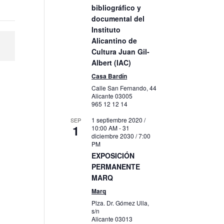
bibliográfico y
documental del
Instituto
Alicantino de
Cultura Juan Gil-
Albert (IAC)
Casa Bardín
Calle San Fernando, 44
Alicante
03005
965 12 12 14
1 septiembre 2020 /
SEP
1
10:00 AM
-
31
diciembre 2030 / 7:00
PM
EXPOSICIÓN
PERMANENTE
MARQ
Marq
Plza. Dr. Gómez Ulla,
s/n
Alicante
03013