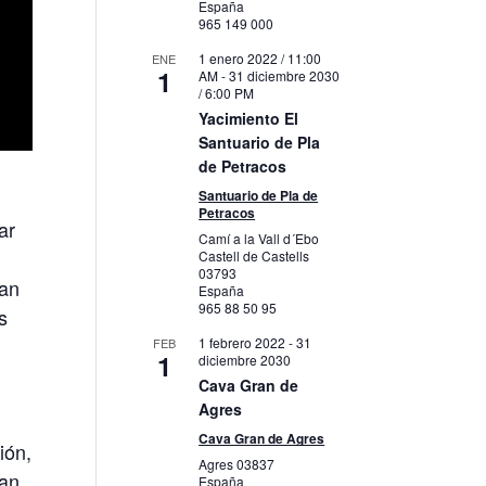
España
965 149 000
1 enero 2022 / 11:00
ENE
1
AM
-
31 diciembre 2030
/ 6:00 PM
Yacimiento El
Santuario de Pla
de Petracos
Santuario de Pla de
Petracos
ar
Camí a la Vall d´Ebo
Castell de Castells
03793
Van
España
965 88 50 95
s
1 febrero 2022
-
31
FEB
1
diciembre 2030
Cava Gran de
Agres
Cava Gran de Agres
ión,
Agres
03837
an.
España