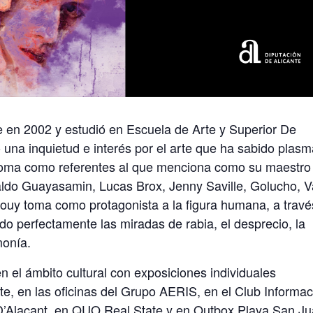
 en 2002 y estudió en Escuela de Arte y Superior De
 una inquietud e interés por el arte que ha sabido plasm
 toma como referentes al que menciona como su maestro
aldo Guayasamin, Lucas Brox, Jenny Saville, Golucho, 
pouy toma como protagonista a la figura humana, a travé
do perfectamente las miradas de rabia, el desprecio, la
monía.
 el ámbito cultural con exposiciones individuales
te, en las oficinas del Grupo AERIS, en el Club Informac
D’Alacant, en QUO Real State y en Outbox Playa San Ju