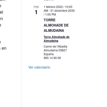
o
1 febrero 2022 / 10:00
FEB
1
AM
-
31 diciembre 2030
el
/ 1:00 PM
en
TORRE
e
ALMOHADE DE
ALMUDAINA
Torre Almohade de
n
Almudaina
Carrer de l'Abadia
s en
Almudaina
03827
España
965 14 90 06
Ver calendario