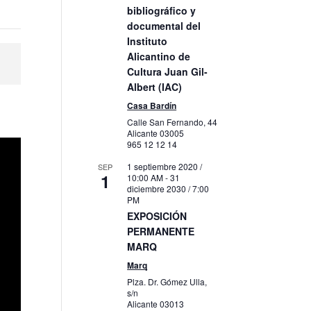
bibliográfico y
documental del
Instituto
Alicantino de
Cultura Juan Gil-
Albert (IAC)
Casa Bardín
Calle San Fernando, 44
Alicante
03005
965 12 12 14
1 septiembre 2020 /
SEP
1
10:00 AM
-
31
diciembre 2030 / 7:00
PM
EXPOSICIÓN
PERMANENTE
MARQ
Marq
Plza. Dr. Gómez Ulla,
s/n
Alicante
03013