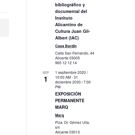
bibliográfico y
documental del
Instituto
Alicantino de
Cultura Juan Gil-
Albert (IAC)
Casa Bardín
Calle San Fernando, 44
Alicante
03005
965 12 12 14
1 septiembre 2020 /
SEP
1
10:00 AM
-
31
diciembre 2030 / 7:00
PM
EXPOSICIÓN
PERMANENTE
MARQ
Marq
Plza. Dr. Gómez Ulla,
s/n
Alicante
03013