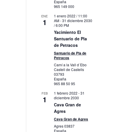
España
965 149 000
1 enero 2022 / 11:00
ENE
1
AM
-
31 diciembre 2030
/ 6:00 PM
Yacimiento El
Santuario de Pla
de Petracos
Santuario de Pla de
Petracos
Camí a la Vall d´Ebo
Castell de Castells
03793
España
965 88 50 95
1 febrero 2022
-
31
FEB
1
diciembre 2030
Cava Gran de
Agres
Cava Gran de Agres
Agres
03837
España