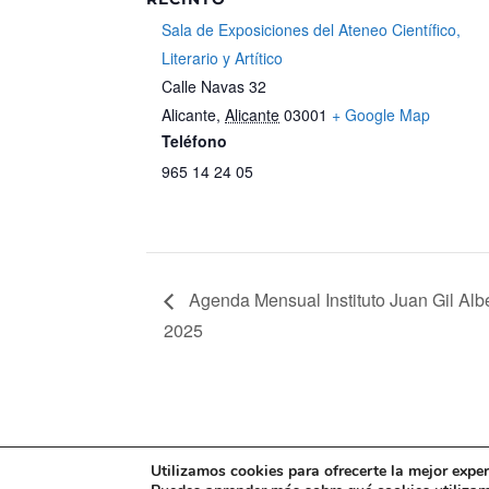
Sala de Exposiciones del Ateneo Científico,
Literario y Artítico
Calle Navas 32
Alicante
,
Alicante
03001
+ Google Map
Teléfono
965 14 24 05
Agenda Mensual Instituto Juan Gil Albe
2025
Mapa web
Política de Privacidad
Pol
Utilizamos cookies para ofrecerte la mejor expe