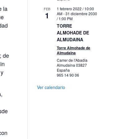
e la
1 febrero 2022 / 10:00
FEB
1
AM
-
31 diciembre 2030
ue
/ 1:00 PM
idad
TORRE
ALMOHADE DE
ALMUDAINA
Torre Almohade de
Almudaina
; de
Carrer de l'Abadia
in
Almudaina
03827
España
 y
965 14 90 06
Ver calendario
a,
esde
.
con