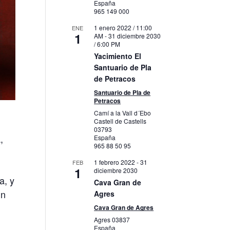
España
965 149 000
1 enero 2022 / 11:00
ENE
1
AM
-
31 diciembre 2030
/ 6:00 PM
Yacimiento El
Santuario de Pla
de Petracos
Santuario de Pla de
Petracos
Camí a la Vall d´Ebo
Castell de Castells
03793
,
España
965 88 50 95
1 febrero 2022
-
31
FEB
1
diciembre 2030
a, y
Cava Gran de
un
Agres
Cava Gran de Agres
Agres
03837
España