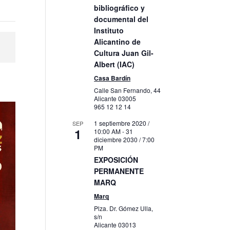
bibliográfico y
documental del
Instituto
Alicantino de
Cultura Juan Gil-
Albert (IAC)
Casa Bardín
Calle San Fernando, 44
Alicante
03005
965 12 12 14
1 septiembre 2020 /
SEP
1
10:00 AM
-
31
diciembre 2030 / 7:00
PM
EXPOSICIÓN
PERMANENTE
MARQ
Marq
Plza. Dr. Gómez Ulla,
s/n
Alicante
03013