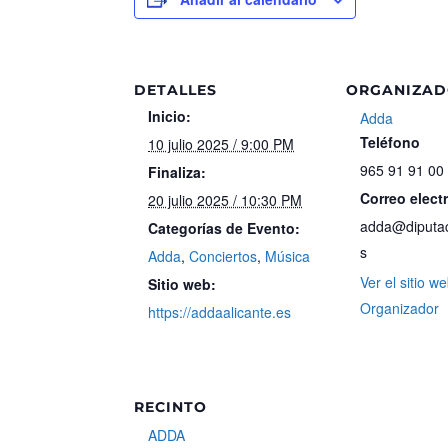
DETALLES
ORGANIZA
Inicio:
Adda
Teléfono
10 julio 2025 / 9:00 PM
965 91 91 00
Finaliza:
Correo elect
20 julio 2025 / 10:30 PM
adda@diputac
Categorías de Evento:
s
Adda
,
Conciertos
,
Música
Ver el sitio w
Sitio web:
Organizador
https://addaalicante.es
RECINTO
ADDA