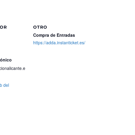
DOR
OTRO
Compra de Entradas
https://adda.instanticket.es/
rónico
ionalicante.e
eb del