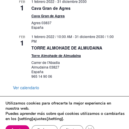
1 febrero 2022
-
31 diciembre 2030
FEB
1
Cava Gran de Agres
Cava Gran de Agres
Agres
03837
España
1 febrero 2022 / 10:00 AM
-
31 diciembre 2030 / 1:00
FEB
1
PM
TORRE ALMOHADE DE ALMUDAINA
Torre Almohade de Almudaina
Carrer de l'Abadia
Almudaina
03827
España
965 14 90 06
Ver calendario
Utilizamos cookies para ofrecerte la mejor experiencia en
nuestra web.
Puedes aprender más sobre qué cookies utilizamos o cambiarlas
Mapa web
Política de Privacidad
en los {setting]ajustes{/setting].
Politica de cookies
Cerrar el banner de 