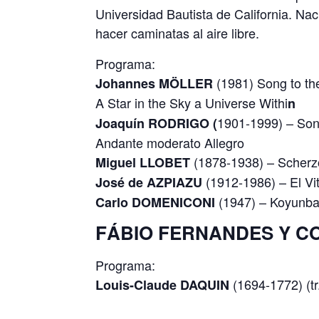
Universidad Bautista de California. Nacid
hacer caminatas al aire libre.
Programa:
(1981) Song to th
Johannes
MÖLLER
A Star in the Sky a Universe Withi
n
1901-1999) – Son
Joaquín
RODRIGO
(
Andante moderato Allegro
(1878-1938) – Scherz
Miguel
LLOBET
(1912-1986) – El Vi
José
de
AZPIAZU
(1947) – Koyunb
Carlo
DOMENICONI
FÁBIO FERNANDES Y C
Programa:
(1694-1772) (tr
Louis-Claude
DAQUIN