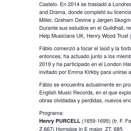
Castelo. En 2014 se trasladó a Londres 
and Drama, donde completó su licenciat
Miller, Graham Devine y Jørgen Skogmo
Durante sus estudios en el Guildhall, 
Help Musicians UK, Henry Wood Trust y
Fábio comenzó a tocar el laúd y la tio
entonces, ha actuado junto a los miemb
2019 y ha participado en el London Han
invitado por Emma Kirkby para unirse 
Fábio se encuentra actualmente en pro
English Music Records, en el que explo
obras olvidadas y perdidas, nuevos en
Programa:
(1659-1695) (tr. F. 
Henry PURCELL
Z.667) Hornpipe in E major, ZT. 685