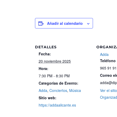
Añadir al calendario
DETALLES
ORGANI
Fecha:
Adda
Teléfono
20 noviembre 2025
965 91 91
Hora:
Correo el
7:30 PM - 8:30 PM
adda@dipu
Categorías de Evento:
Adda
,
Conciertos
,
Música
Ver el sit
Organiza
Sitio web:
https://addaalicante.es