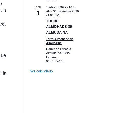
c
1 febrero 2022 / 10:00
FEB
vid
1
AM
-
31 diciembre 2030
/ 1:00 PM
TORRE
rd,
ALMOHADE DE
ALMUDAINA
Torre Almohade de
Almudaina
Carrer de l'Abadia
Almudaina
03827
Fue
España
965 14 90 06
Ver calendario
n la