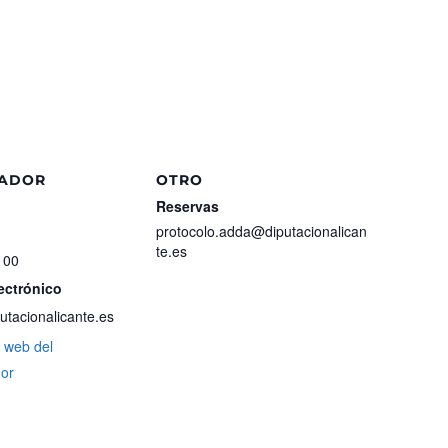
ZADOR
OTRO
Reservas
protocolo.adda@diputacionalican
te.es
 00
ectrónico
tacionalicante.es
io web del
dor