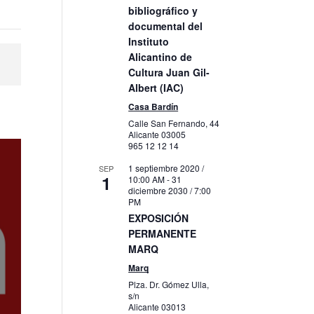
bibliográfico y
documental del
Instituto
Alicantino de
Cultura Juan Gil-
Albert (IAC)
Casa Bardín
Calle San Fernando, 44
Alicante
03005
965 12 12 14
1 septiembre 2020 /
SEP
1
10:00 AM
-
31
diciembre 2030 / 7:00
PM
EXPOSICIÓN
PERMANENTE
MARQ
Marq
Plza. Dr. Gómez Ulla,
s/n
Alicante
03013