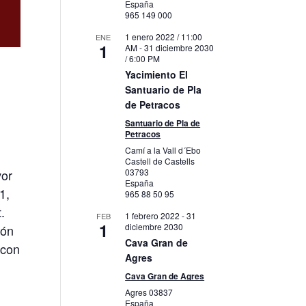
España
965 149 000
1 enero 2022 / 11:00
ENE
1
AM
-
31 diciembre 2030
/ 6:00 PM
Yacimiento El
Santuario de Pla
de Petracos
Santuario de Pla de
Petracos
Camí a la Vall d´Ebo
Castell de Castells
03793
vor
España
1,
965 88 50 95
.
1 febrero 2022
-
31
FEB
1
diciembre 2030
ión
Cava Gran de
 con
Agres
Cava Gran de Agres
Agres
03837
España