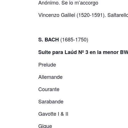
Anónimo. Se io m’accorgo
Vincenzo Galilei (1520-1591). Saltarell
(1685-1750)
S. BACH
Suite para Laúd Nº 3
Prelude
Allemande
Courante
Sarabande
Gavotte I & II
Gigue