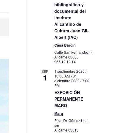
bibliográfico y
documental del
Instituto
Alicantino de
Cultura Juan Gil-
Albert (IAC)
Casa Bardín
Calle San Fernando, 44
Alicante
03005
965 12 12 14
1 septiembre 2020 /
SEP
1
10:00 AM
-
31
diciembre 2030 / 7:00
PM
EXPOSICIÓN
PERMANENTE
MARQ
Marq
Plza. Dr. Gómez Ulla,
s/n
Alicante
03013