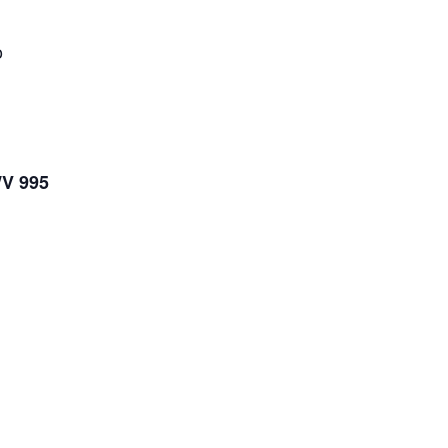
o
 en la menor BWV 995