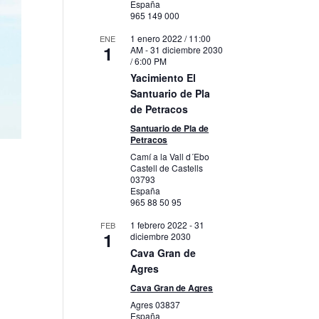
España
965 149 000
1 enero 2022 / 11:00
ENE
1
AM
-
31 diciembre 2030
/ 6:00 PM
Yacimiento El
Santuario de Pla
de Petracos
Santuario de Pla de
Petracos
Camí a la Vall d´Ebo
Castell de Castells
03793
España
965 88 50 95
1 febrero 2022
-
31
FEB
1
diciembre 2030
Cava Gran de
Agres
Cava Gran de Agres
Agres
03837
España