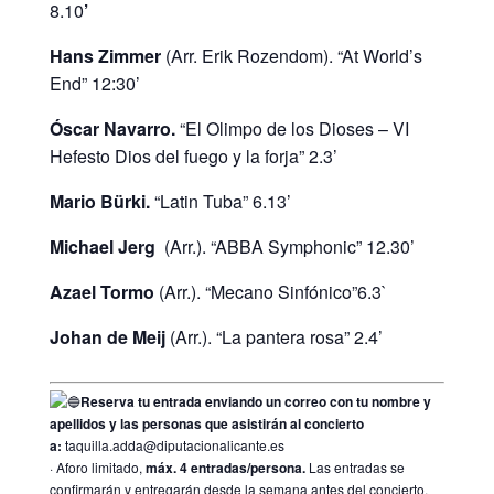
8.10
’
Hans Zimmer
(Arr. Erik Rozendom). “At World’s
End” 12:30’
Óscar Navarro.
“El Olimpo de los Dioses – VI
Hefesto Dios del fuego y la forja” 2.3’
Mario Bürki.
“Latin Tuba” 6.13’
Michael Jerg
(Arr.). “ABBA Symphonic” 12.30’
Azael Tormo
(Arr.). “Mecano Sinfónico”6.3`
Johan de Meij
(Arr.). “La pantera rosa” 2.4’
Reserva tu entrada enviando un correo con tu nombre y
apellidos y las personas que asistirán al concierto
a:
taquilla.adda@diputacionalicante.es
· Aforo limitado,
máx. 4 entradas/persona.
Las entradas se
confirmarán y entregarán desde la semana antes del concierto.