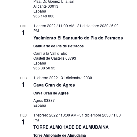
Plza. Dr. Gómez Ulla, s/n
Alicante
03013
España
965 149 000
1 enero 2022 / 11:00 AM
-
31 diciembre 2030 / 6:00
ENE
1
PM
Yacimiento El Santuario de Pla de Petracos
Santuario de Pla de Petracos
Camí a la Vall d´Ebo
Castell de Castells
03793
España
965 88 50 95
1 febrero 2022
-
31 diciembre 2030
FEB
1
Cava Gran de Agres
Cava Gran de Agres
Agres
03837
España
1 febrero 2022 / 10:00 AM
-
31 diciembre 2030 / 1:00
FEB
1
PM
TORRE ALMOHADE DE ALMUDAINA
Torre Almohade de Almudaina