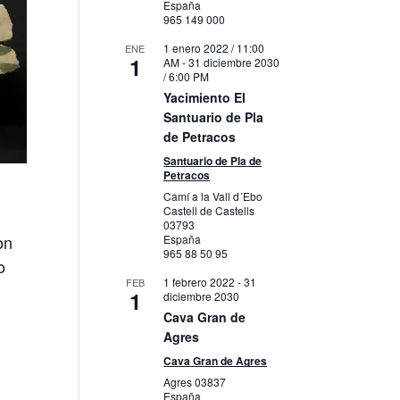
España
965 149 000
1 enero 2022 / 11:00
ENE
1
AM
-
31 diciembre 2030
/ 6:00 PM
Yacimiento El
Santuario de Pla
de Petracos
Santuario de Pla de
Petracos
Camí a la Vall d´Ebo
Castell de Castells
03793
on
España
965 88 50 95
o
1 febrero 2022
-
31
FEB
a
1
diciembre 2030
Cava Gran de
Agres
Cava Gran de Agres
Agres
03837
España