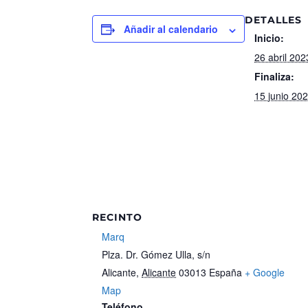
DETALLES
Añadir al calendario
Inicio:
26 abril 202
Finaliza:
15 junio 20
RECINTO
Marq
Plza. Dr. Gómez Ulla, s/n
Alicante
,
Alicante
03013
España
+ Google
Map
Teléfono