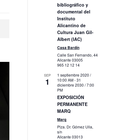
bibliográfico y
documental del
Instituto
Alicantino de
Cultura Juan Gil-
Albert (IAC)
Casa Bardín
Calle San Fernando, 44
Alicante
03005
965 12 12 14
1 septiembre 2020 /
SEP
1
10:00 AM
-
31
diciembre 2030 / 7:00
PM
EXPOSICIÓN
PERMANENTE
MARQ
Marq
Plza. Dr. Gómez Ulla,
s/n
Alicante
03013