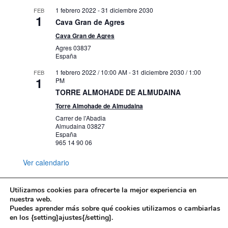
1 febrero 2022
-
31 diciembre 2030
FEB
1
Cava Gran de Agres
Cava Gran de Agres
Agres
03837
España
1 febrero 2022 / 10:00 AM
-
31 diciembre 2030 / 1:00
FEB
1
PM
TORRE ALMOHADE DE ALMUDAINA
Torre Almohade de Almudaina
Carrer de l'Abadia
Almudaina
03827
España
965 14 90 06
Ver calendario
Utilizamos cookies para ofrecerte la mejor experiencia en
nuestra web.
Puedes aprender más sobre qué cookies utilizamos o cambiarlas
Mapa web
Política de Privacidad
en los {setting]ajustes{/setting].
Politica de cookies