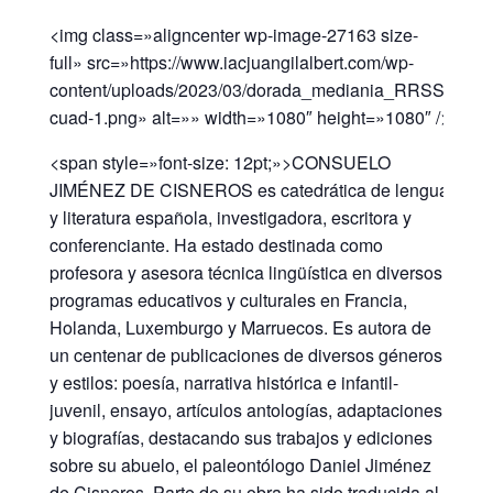
<img class=»aligncenter wp-image-27163 size-
full» src=»https://www.iacjuangilalbert.com/wp-
content/uploads/2023/03/dorada_mediania_RRSS-
cuad-1.png» alt=»» width=»1080″ height=»1080″ />
<span style=»font-size: 12pt;»>CONSUELO
JIMÉNEZ DE CISNEROS es catedrática de lengua
y literatura española, investigadora, escritora y
conferenciante. Ha estado destinada como
profesora y asesora técnica lingüística en diversos
programas educativos y culturales en Francia,
Holanda, Luxemburgo y Marruecos. Es autora de
un centenar de publicaciones de diversos géneros
y estilos: poesía, narrativa histórica e infantil-
juvenil, ensayo, artículos antologías, adaptaciones
y biografías, destacando sus trabajos y ediciones
sobre su abuelo, el paleontólogo Daniel Jiménez
de Cisneros. Parte de su obra ha sido traducida al