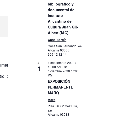
bibliográfico y
documental del
Instituto
Alicantino de
Cultura Juan Gil-
Albert (IAC)
Casa Bardín
Calle San Fernando, 44
Alicante
03005
965 12 12 14
1 septiembre 2020 /
SEP
rimentar la magia de las artes escénicas.
1
10:00 AM
-
31
diciembre 2030 / 7:00
PM
tro, probando y experimentando con ellos. Una especie de “cata”
EXPOSICIÓN
PERMANENTE
MARQ
Marq
Plza. Dr. Gómez Ulla,
s/n
Alicante
03013