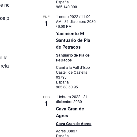
España
e nos permite el cuerpo.
965 149 000
1 enero 2022 / 11:00
ENE
s poesía o aprenderemos las técnicas del mimo y contaremos hi
1
AM
-
31 diciembre 2030
/ 6:00 PM
Yacimiento El
Santuario de Pla
de Petracos
Santuario de Pla de
la provincia de Alicante. Con teatros infantiles y familiares, 
Petracos
mas relacionados con la diversidad familiar y funcional sin dra
Camí a la Vall d´Ebo
Castell de Castells
03793
España
965 88 50 95
1 febrero 2022
-
31
FEB
1
diciembre 2030
Cava Gran de
Agres
Cava Gran de Agres
Agres
03837
España