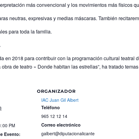
terpretación más convencional y los movimientos más físicos qu
ras neutras, expresivas y medias máscaras. También recitaremo
ales para toda la familia.
A
n 2018 para contribuir con la programación cultural teatral de 
la obra de teatro » Donde habitan las estrellas”, ha tratado te
ORGANIZADOR
IAC Juan Gil Albert
Teléfono
3
965 12 12 14
Correo electrónico
 1:00 PM
galbert@diputacionalicante
de Evento: