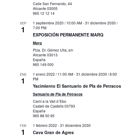
Calle San Fernando, 44
Alicante
03005
965 12 12 14
1 septiembre 2020 / 10:00 AM
-
31 diciembre 2030 /
SEP
1
7:00 PM
EXPOSICIÓN PERMANENTE MARQ
Marq
Plza. Dr. Gómez Ulla, s/n
Alicante
03013
España
965 149 000
1 enero 2022 / 11:00 AM
-
31 diciembre 2030 / 6:00
ENE
1
PM
Yacimiento El Santuario de Pla de Petracos
Santuario de Pla de Petracos
Camí a la Vall d´Ebo
Castell de Castells
03793
España
965 88 50 95
1 febrero 2022
-
31 diciembre 2030
FEB
1
Cava Gran de Agres