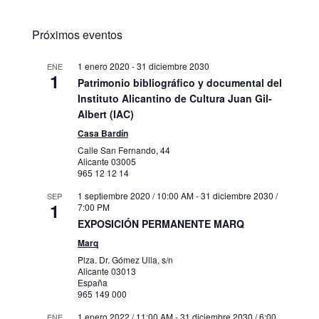
Próximos eventos
1 enero 2020
-
31 diciembre 2030
ENE
1
Patrimonio bibliográfico y documental del
Instituto Alicantino de Cultura Juan Gil-
Albert (IAC)
Casa Bardín
Calle San Fernando, 44
Alicante
03005
965 12 12 14
1 septiembre 2020 / 10:00 AM
-
31 diciembre 2030 /
SEP
1
7:00 PM
EXPOSICIÓN PERMANENTE MARQ
Marq
Plza. Dr. Gómez Ulla, s/n
Alicante
03013
España
965 149 000
1 enero 2022 / 11:00 AM
-
31 diciembre 2030 / 6:00
ENE