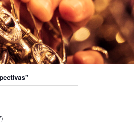
pectivas”
’)