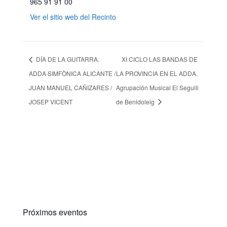
965 91 91 00
Ver el sitio web del Recinto
DÍA DE LA GUITARRA.
XI CICLO LAS BANDAS DE
ADDA·SIMFÒNICA ALICANTE /
LA PROVINCIA EN EL ADDA.
JUAN MANUEL CAÑIZARES /
Agrupación Musical El Seguili
JOSEP VICENT
de Benidoleig
Próximos eventos