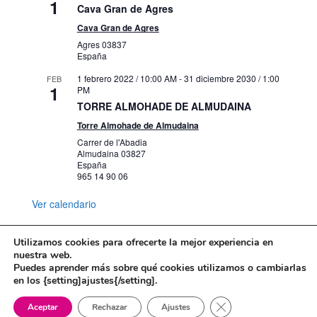
1
Cava Gran de Agres
Cava Gran de Agres
Agres
03837
España
1 febrero 2022 / 10:00 AM
-
31 diciembre 2030 / 1:00
FEB
1
PM
TORRE ALMOHADE DE ALMUDAINA
Torre Almohade de Almudaina
Carrer de l'Abadia
Almudaina
03827
España
965 14 90 06
Ver calendario
Utilizamos cookies para ofrecerte la mejor experiencia en
nuestra web.
Puedes aprender más sobre qué cookies utilizamos o cambiarlas
Mapa web
Política de Privacidad
en los {setting]ajustes{/setting].
Politica de cookies
Cerrar el banner de 
Aceptar
Rechazar
Ajustes