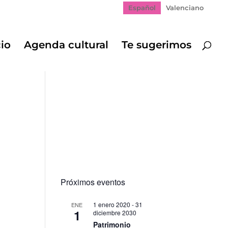
Español
Valenciano
cio
Agenda cultural
Te sugerimos
Próximos eventos
1 enero 2020
-
31
ENE
1
diciembre 2030
gación
Patrimonio