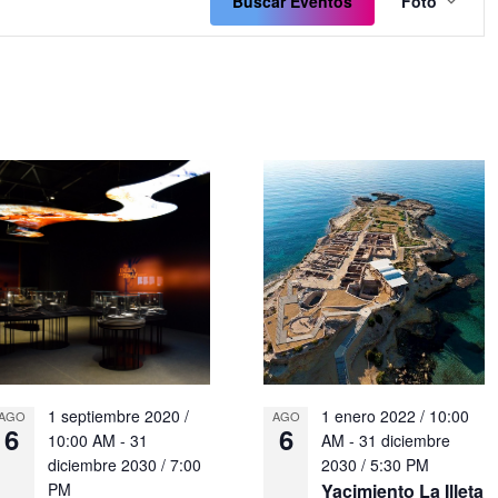
de
Buscar Eventos
Foto
vistas
de
Even
1 septiembre 2020 /
1 enero 2022 / 10:00
AGO
AGO
6
6
10:00 AM
-
31
AM
-
31 diciembre
diciembre 2030 / 7:00
2030 / 5:30 PM
PM
Yacimiento La Illeta