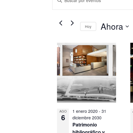
de
la
búsqueda
palabra
y
clave.
Ahora
vistas
Hoy
Busca
de
Seleccionar
Eventos
Eventos
fecha.
List
para
of
la
events
palabra
in
clave.
Photo
View
1 enero 2020
-
31
AGO
6
diciembre 2030
Patrimonio
bibliográfico y