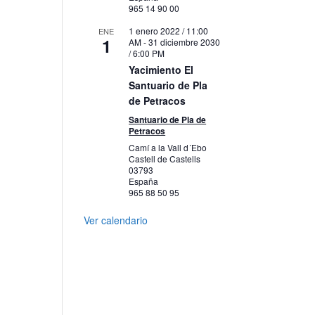
965 14 90 00
1 enero 2022 / 11:00
ENE
1
AM
-
31 diciembre 2030
/ 6:00 PM
Yacimiento El
Santuario de Pla
de Petracos
Santuario de Pla de
Petracos
Camí a la Vall d´Ebo
Castell de Castells
03793
España
965 88 50 95
Ver calendario