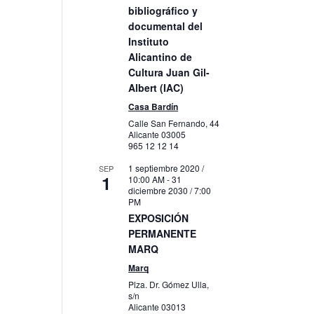
bibliográfico y
documental del
Instituto
to
Alicantino de
Cultura Juan Gil-
Albert (IAC)
Casa Bardín
Calle San Fernando, 44
Alicante
03005
965 12 12 14
1 septiembre 2020 /
SEP
1
10:00 AM
-
31
diciembre 2030 / 7:00
PM
EXPOSICIÓN
PERMANENTE
MARQ
Marq
Plza. Dr. Gómez Ulla,
s/n
Alicante
03013