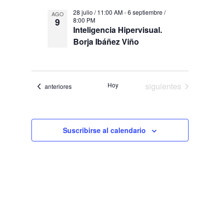
28 julio / 11:00 AM
-
6 septiembre /
AGO
9
8:00 PM
Inteligencia Hipervisual.
Borja Ibáñez Viño
Eventos
Hoy
siguientes
Eventos
anteriores
Suscribirse al calendario