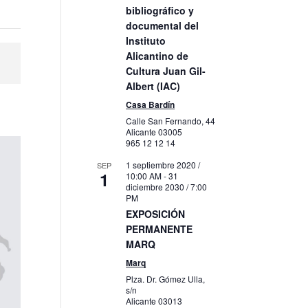
bibliográfico y
documental del
Instituto
Alicantino de
Cultura Juan Gil-
Albert (IAC)
Casa Bardín
Calle San Fernando, 44
Alicante
03005
965 12 12 14
1 septiembre 2020 /
SEP
1
10:00 AM
-
31
diciembre 2030 / 7:00
PM
EXPOSICIÓN
PERMANENTE
MARQ
Marq
Plza. Dr. Gómez Ulla,
s/n
Alicante
03013