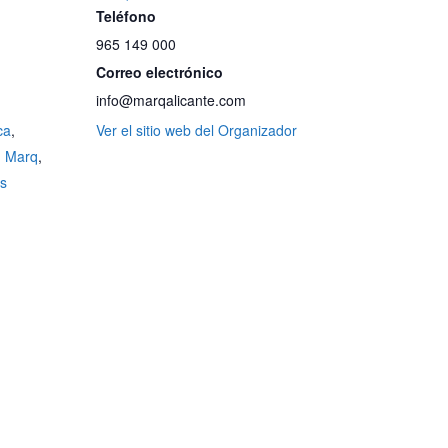
Teléfono
965 149 000
Correo electrónico
info@marqalicante.com
ca
,
Ver el sitio web del Organizador
,
Marq
,
os