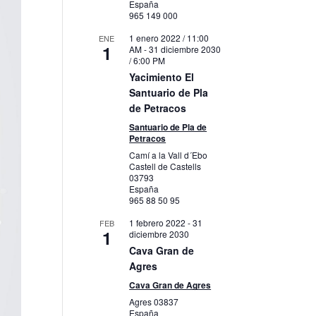
España
965 149 000
1 enero 2022 / 11:00
ENE
1
AM
-
31 diciembre 2030
/ 6:00 PM
Yacimiento El
Santuario de Pla
de Petracos
Santuario de Pla de
Petracos
Camí a la Vall d´Ebo
Castell de Castells
03793
España
965 88 50 95
1 febrero 2022
-
31
FEB
1
diciembre 2030
Cava Gran de
Agres
Cava Gran de Agres
Agres
03837
España