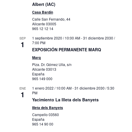
Albert (IAC)
Casa Bardín
1 febrero 2022 / 10:00 AM
-
31 diciembre
AGO
10
Calle San Fernando, 44
2030 / 1:00 PM
Alicante
03005
TORRE ALMOHADE DE ALMUDAINA
965 12 12 14
Carrer de
Torre Almohade de Almudaina
l'Abadia, Almudaina
1 septiembre 2020 / 10:00 AM
-
31 diciembre 2030 /
SEP
1
7:00 PM
EXPOSICIÓN PERMANENTE MARQ
1 febrero 2022 / 10:00 AM
-
31 diciembre
AGO
10
2030 / 4:00 PM
Marq
Muboma
Plza. Dr. Gómez Ulla, s/n
Alicante
03013
Carrer Alcassares, Alcoy
Muboma
España
965 149 000
31 marzo 2022 / 10:00 AM
-
31 diciembre
AGO
1 enero 2022 / 10:00 AM
-
31 diciembre 2030 / 5:30
ENE
10
2030 / 8:00 PM
1
PM
Exposición Permanente. El siglo XIX. La
Yacimiento La Illeta dels Banyets
colección a la luz
Carrer Gravina, 13, 15, Alacant
Illeta dels Banyets
Mubag
Campello
03560
España
17 enero 2024 / 10:00 AM
-
31 diciembre
AGO
965 14 90 00
10
2030 / 8:00 PM