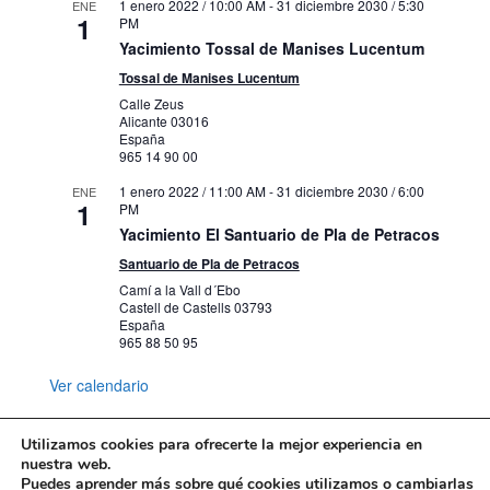
1 enero 2022 / 10:00 AM
Del trazo neoclásico al espíritu
-
31 diciembre 2030 / 5:30
ENE
1
PM
romántico
Yacimiento Tossal de Manises Lucentum
Carrer Gravina, 13, 15, Alacant
Mubag
Tossal de Manises Lucentum
Calle Zeus
1 febrero 2024
-
31 diciembre 2030
AGO
10
Alicante
03016
VISITAS GUIADAS A
España
GRUPOS/PUBLICACIONES DIGITALES
965 14 90 00
DEL MUBAG
Carrer Gravina, 13, 15, Alacant
Mubag
1 enero 2022 / 11:00 AM
-
31 diciembre 2030 / 6:00
ENE
1
PM
Yacimiento El Santuario de Pla de Petracos
1 febrero 2024 / 10:00 AM
-
31 diciembre
AGO
10
Santuario de Pla de Petracos
2030 / 8:00 PM
Abstracción geométrica. Pioneros del
Camí a la Vall d´Ebo
ilusionismo óptico en la colección
Castell de Castells
03793
España
Carrer Gravina, 13, 15, Alacant
Mubag
965 88 50 95
Ver calendario
1 septiembre 2024 / 9:00 AM
-
31
AGO
10
diciembre 2030 / 2:00 PM
La Cova de L’Or de Beniarrés MARQ
Utilizamos cookies para ofrecerte la mejor experiencia en
Beniarrés
Sierra del Benicadell
nuestra web.
Puedes aprender más sobre qué cookies utilizamos o cambiarlas