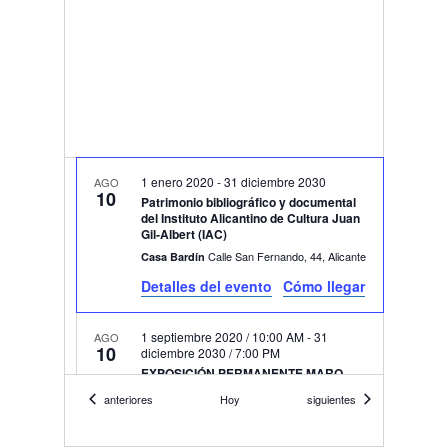
1 enero 2020
-
31 diciembre 2030
AGO
10
Patrimonio bibliográfico y documental
del Instituto Alicantino de Cultura Juan
Gil-Albert (IAC)
Calle San Fernando, 44, Alicante
Casa Bardín
Detalles del evento
Cómo llegar
1 septiembre 2020 / 10:00 AM
-
31
AGO
10
diciembre 2030 / 7:00 PM
EXPOSICIÓN PERMANENTE MARQ
Plza. Dr. Gómez Ulla, s/n, Alicante
Marq
Eventos
Eventos
anteriores
Hoy
siguientes