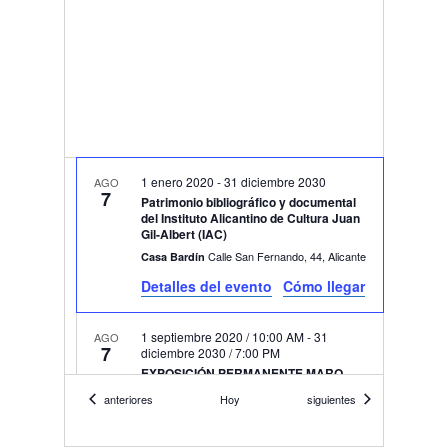
1 enero 2020
-
31 diciembre 2030
AGO
7
Patrimonio bibliográfico y documental
del Instituto Alicantino de Cultura Juan
Gil-Albert (IAC)
Calle San Fernando, 44, Alicante
Casa Bardín
Detalles del evento
Cómo llegar
1 septiembre 2020 / 10:00 AM
-
31
AGO
7
diciembre 2030 / 7:00 PM
EXPOSICIÓN PERMANENTE MARQ
Plza. Dr. Gómez Ulla, s/n, Alicante
Marq
Eventos
Eventos
anteriores
Hoy
siguientes