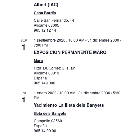
Albert (IAC)
Casa Bardín
1 febrero 2022 / 10:00 AM
-
31 diciembre
AGO
7
Calle San Fernando, 44
2030 / 1:00 PM
Alicante
03005
TORRE ALMOHADE DE ALMUDAINA
965 12 12 14
Carrer de
Torre Almohade de Almudaina
l'Abadia, Almudaina
1 septiembre 2020 / 10:00 AM
-
31 diciembre 2030 /
SEP
1
7:00 PM
EXPOSICIÓN PERMANENTE MARQ
1 febrero 2022 / 10:00 AM
-
31 diciembre
AGO
7
2030 / 4:00 PM
Marq
Muboma
Plza. Dr. Gómez Ulla, s/n
Alicante
03013
Carrer Alcassares, Alcoy
Muboma
España
965 149 000
31 marzo 2022 / 10:00 AM
-
31 diciembre
AGO
1 enero 2022 / 10:00 AM
-
31 diciembre 2030 / 5:30
ENE
7
2030 / 8:00 PM
1
PM
Exposición Permanente. El siglo XIX. La
Yacimiento La Illeta dels Banyets
colección a la luz
Carrer Gravina, 13, 15, Alacant
Illeta dels Banyets
Mubag
Campello
03560
España
17 enero 2024 / 10:00 AM
-
31 diciembre
AGO
965 14 90 00
7
2030 / 8:00 PM