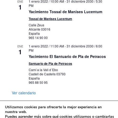
1 enero 2022 / 10:00 AM
Del trazo neoclásico al espíritu
-
31 diciembre 2030 / 5:30
ENE
1
PM
romántico
Yacimiento Tossal de Manises Lucentum
Carrer Gravina, 13, 15, Alacant
Mubag
Tossal de Manises Lucentum
Calle Zeus
1 febrero 2024
-
31 diciembre 2030
AGO
7
Alicante
03016
VISITAS GUIADAS A
España
GRUPOS/PUBLICACIONES DIGITALES
965 14 90 00
DEL MUBAG
Carrer Gravina, 13, 15, Alacant
Mubag
1 enero 2022 / 11:00 AM
-
31 diciembre 2030 / 6:00
ENE
1
PM
Yacimiento El Santuario de Pla de Petracos
1 febrero 2024 / 10:00 AM
-
31 diciembre
AGO
7
Santuario de Pla de Petracos
2030 / 8:00 PM
Abstracción geométrica. Pioneros del
Camí a la Vall d´Ebo
ilusionismo óptico en la colección
Castell de Castells
03793
España
Carrer Gravina, 13, 15, Alacant
Mubag
965 88 50 95
Ver calendario
1 septiembre 2024 / 9:00 AM
-
31
AGO
7
diciembre 2030 / 2:00 PM
La Cova de L’Or de Beniarrés MARQ
Utilizamos cookies para ofrecerte la mejor experiencia en
Beniarrés
Sierra del Benicadell
nuestra web.
Puedes aprender más sobre qué cookies utilizamos o cambiarlas