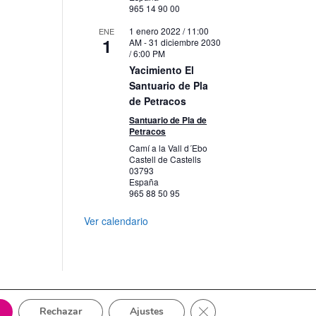
965 14 90 00
1 enero 2022 / 11:00
ENE
1
AM
-
31 diciembre 2030
/ 6:00 PM
Yacimiento El
Santuario de Pla
de Petracos
Santuario de Pla de
Petracos
Camí a la Vall d´Ebo
Castell de Castells
03793
España
965 88 50 95
Ver calendario
Cerrar el banner de cook
Rechazar
Ajustes