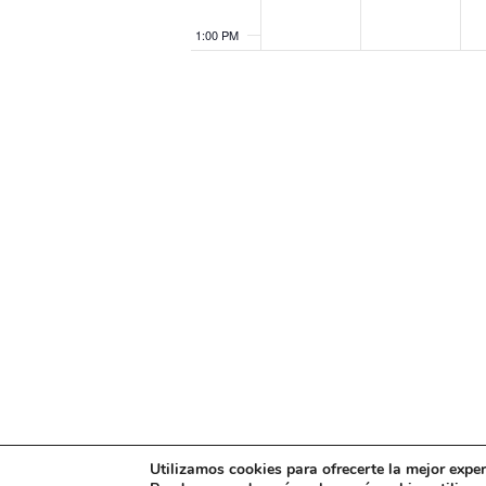
1:00 PM
2:00 PM
3:00 PM
4:00 PM
5:00 PM
6:00 PM
7:00 PM
8:00 PM
Mapa web
Política de Privacidad
Pol
9:00 PM
Utilizamos cookies para ofrecerte la mejor expe