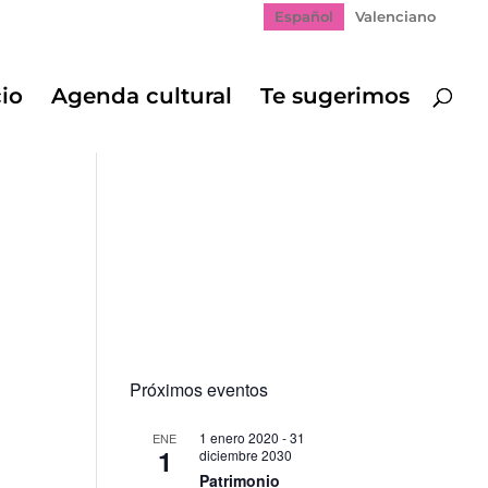
Español
Valenciano
cio
Agenda cultural
Te sugerimos
Próximos eventos
1 enero 2020
-
31
ENE
1
diciembre 2030
ación
Patrimonio