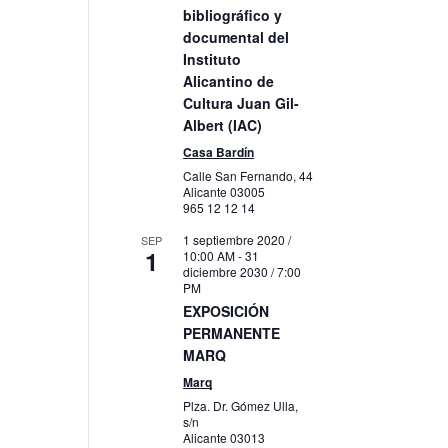
bibliográfico y
documental del
Instituto
o
Alicantino de
Cultura Juan Gil-
Albert (IAC)
Casa Bardín
Calle San Fernando, 44
Alicante
03005
965 12 12 14
1 septiembre 2020 /
SEP
1
10:00 AM
-
31
diciembre 2030 / 7:00
PM
,
EXPOSICIÓN
PERMANENTE
MARQ
Marq
Plza. Dr. Gómez Ulla,
s/n
Alicante
03013