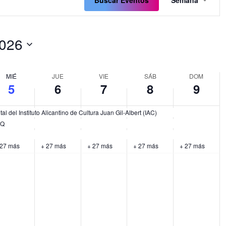
de
Buscar Eventos
Semana
vistas
de
Event
2026
onar
MIÉ
JUE
VIE
SÁB
DOM
5
6
7
8
9
l del Instituto Alicantino de Cultura Juan Gil-Albert (IAC)
RQ
 27 más
+ 27 más
+ 27 más
+ 27 más
+ 27 más
ércoles,
jueves,
viernes,
sábado,
domingo
No
No
No
No
gosto
agosto
agosto
agosto
agosto
ents
events
events
events
events
6,
7,
8,
9,
on
on
on
on
026
2026
2026
2026
2026
s
this
this
this
this
.
day.
day.
day.
day.