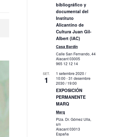
bibliográfico y
documental del
Instituto
Alicantino de
Cultura Juan Gil-
Albert (IAC)
Casa Bardín
Calle San Fernando, 44
Alacant
03005
965 12 12 14
1 setembre 2020 /
SET.
1
10:00
-
31 desembre
2030 / 19:00
EXPOSICIÓN
PERMANENTE
MARQ
Marq
Plza. Dr. Gómez Ulla,
s/n
Alacant
03013
España