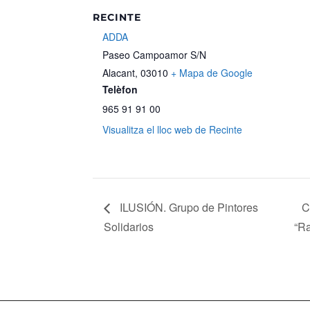
RECINTE
ADDA
Paseo Campoamor S/N
Alacant
,
03010
+ Mapa de Google
Telèfon
965 91 91 00
Visualitza el lloc web de Recinte
ILUSIÓN. Grupo de Pintores
C
Solidarios
“R
Mapa web
Política de Privacidad
Pol