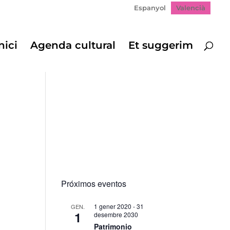
Espanyol
Valencià
nici
Agenda cultural
Et suggerim
Próximos eventos
1 gener 2020
-
31
GEN.
1
desembre 2030
Patrimonio