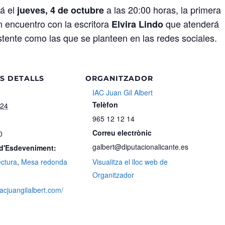
á el
a las 20:00 horas, la primera
jueves, 4 de octubre
un encuentro con la escritora
que atenderá
Elvira Lindo
istente como las que se planteen en las redes sociales.
S DETALLS
ORGANITZADOR
IAC Juan Gil Albert
Telèfon
024
965 12 12 14
Correu electrònic
0
galbert@diputacionalicante.es
 d'Esdeveniment:
ectura
,
Mesa redonda
Visualitza el lloc web de
Organitzador
iacjuangilalbert.com/