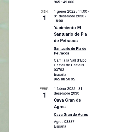
965 149 000
1 gener 2022 / 11:00
-
GEN.
1
31 desembre 2030 /
18:00
Yacimiento El
Santuario de Pla
de Petracos
Santuario de Pla de
Petracos
Camí a la Vall d´Ebo
Castell de Castells
03793
España
965 88 50 95
1 febrer 2022
-
31
FEBR.
1
desembre 2030
Cava Gran de
Agres
Cava Gran de Agres
Agres
03837
España