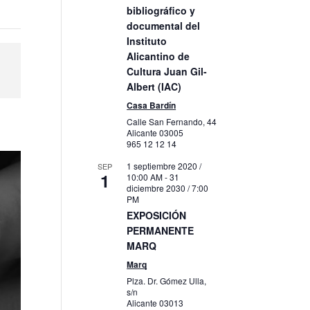
bibliográfico y
documental del
Instituto
Alicantino de
Cultura Juan Gil-
Albert (IAC)
Casa Bardín
Calle San Fernando, 44
Alicante
03005
965 12 12 14
1 septiembre 2020 /
SEP
1
10:00 AM
-
31
diciembre 2030 / 7:00
PM
EXPOSICIÓN
PERMANENTE
MARQ
Marq
Plza. Dr. Gómez Ulla,
s/n
Alicante
03013