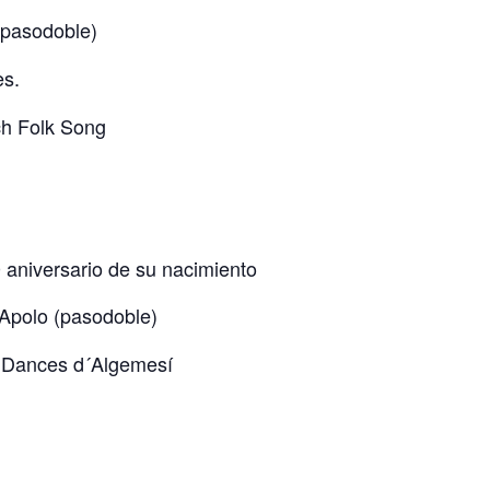
(pasodoble)
es.
ch Folk Song
aniversario de su nacimiento
 Apolo (pasodoble)
i Dances d´Algemesí