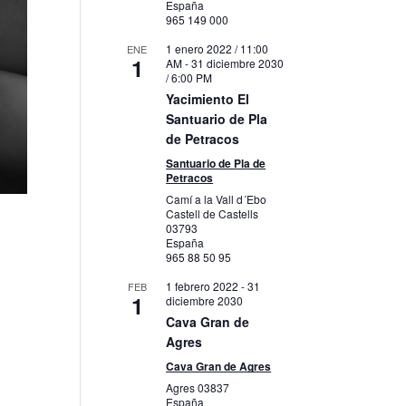
España
965 149 000
1 enero 2022 / 11:00
ENE
1
AM
-
31 diciembre 2030
/ 6:00 PM
Yacimiento El
Santuario de Pla
de Petracos
Santuario de Pla de
Petracos
Camí a la Vall d´Ebo
Castell de Castells
03793
España
965 88 50 95
1 febrero 2022
-
31
FEB
1
diciembre 2030
Cava Gran de
Agres
Cava Gran de Agres
Agres
03837
España