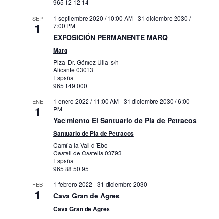
965 12 12 14
1 septiembre 2020 / 10:00 AM
-
31 diciembre 2030 /
SEP
1
7:00 PM
EXPOSICIÓN PERMANENTE MARQ
Marq
Plza. Dr. Gómez Ulla, s/n
Alicante
03013
España
965 149 000
1 enero 2022 / 11:00 AM
-
31 diciembre 2030 / 6:00
ENE
1
PM
Yacimiento El Santuario de Pla de Petracos
Santuario de Pla de Petracos
Camí a la Vall d´Ebo
Castell de Castells
03793
España
965 88 50 95
1 febrero 2022
-
31 diciembre 2030
FEB
1
Cava Gran de Agres
Cava Gran de Agres