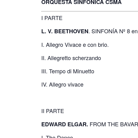
ORQUESTA SINFÓNICA CSMA
I PARTE
. SINFONÍA Nº 8 en
L. V. BEETHOVEN
I. Allegro Vivace e con brio.
II. Allegretto scherzando
III. Tempo di Minuetto
IV. Allegro vivace
II PARTE
FROM THE BAVARI
EDWARD ELGAR.
I. The Dance