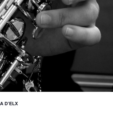
A D’ELX