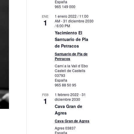
España
965 149 000
1 enero 2022 / 11:00
ENE
1
AM
-
31 diciembre 2030
/ 6:00 PM
Yacimiento El
Santuario de Pla
de Petracos
Santuario de Pla de
Petracos
Camí a la Vall d´Ebo
Castell de Castells
03793
España
965 88 50 95
1 febrero 2022
-
31
FEB
1
diciembre 2030
Cava Gran de
Agres
Cava Gran de Agres
Agres
03837
España