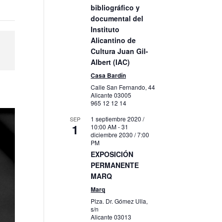
bibliográfico y
documental del
Instituto
Alicantino de
Cultura Juan Gil-
Albert (IAC)
Casa Bardín
Calle San Fernando, 44
Alicante
03005
965 12 12 14
1 septiembre 2020 /
SEP
1
10:00 AM
-
31
diciembre 2030 / 7:00
PM
EXPOSICIÓN
PERMANENTE
MARQ
Marq
Plza. Dr. Gómez Ulla,
s/n
Alicante
03013