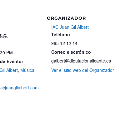
ORGANIZADOR
IAC Juan Gil Albert
Teléfono
2025
965 12 12 14
Correo electrónico
:30 PM
galbert@diputacionalicante.es
 de Evento:
Gil-Albert
,
Música
Ver el sitio web del Organizador
iacjuangilalbert.com