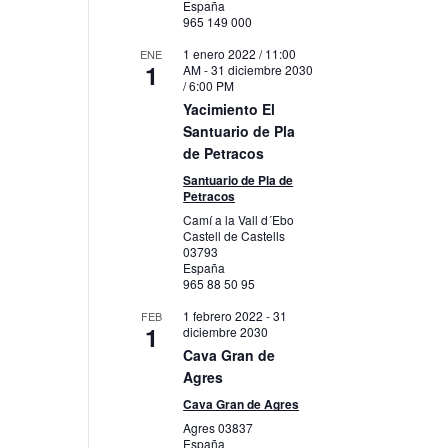
España
965 149 000
1 enero 2022 / 11:00
ENE
1
AM
-
31 diciembre 2030
/ 6:00 PM
Yacimiento El
Santuario de Pla
de Petracos
Santuario de Pla de
Petracos
Camí a la Vall d´Ebo
Castell de Castells
03793
España
965 88 50 95
1 febrero 2022
-
31
FEB
1
diciembre 2030
Cava Gran de
Agres
Cava Gran de Agres
Agres
03837
España