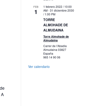
1 febrero 2022 / 10:00
FEB
1
AM
-
31 diciembre 2030
/ 1:00 PM
TORRE
ALMOHADE DE
ALMUDAINA
Torre Almohade de
Almudaina
Carrer de l'Abadia
Almudaina
03827
España
965 14 90 06
Ver calendario
 de
 A