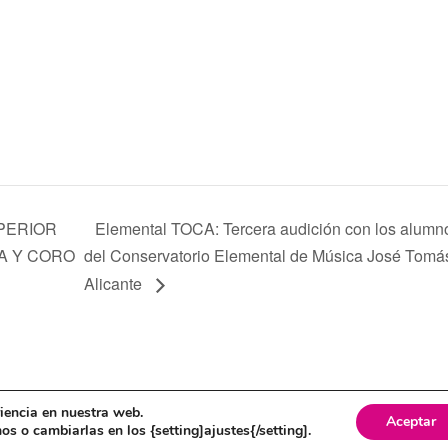
PERIOR
Elemental TOCA: Tercera audición con los alumn
A Y CORO
del Conservatorio Elemental de Música José Tomá
Alicante
itica de cookies
riencia en nuestra web.
Aceptar
s o cambiarlas en los {setting]ajustes{/setting].