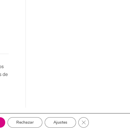
os
s de
Cerrar el banner de cook
Rechazar
Ajustes