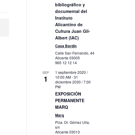
bibliográfico y
documental del
Instituto
Alicantino de
Cultura Juan Gil-
Albert (IAC)
Casa Bardín
Calle San Fernando, 44
Alicante
03005
965 12 12 14
1 septiembre 2020 /
SEP
1
10:00 AM
-
31
diciembre 2030 / 7:00
PM
EXPOSICIÓN
PERMANENTE
MARQ
Marq
Plza. Dr. Gómez Ulla,
s/n
Alicante
03013