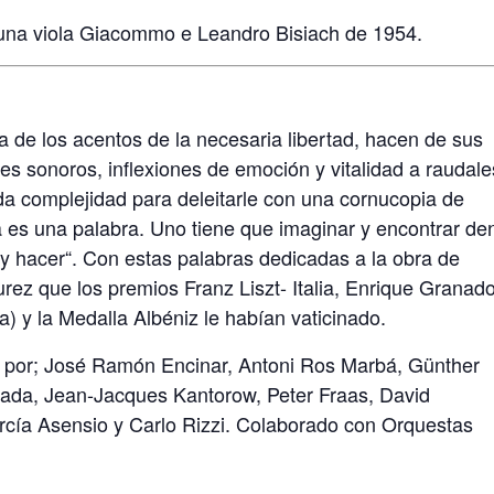
s una viola Giacommo e Leandro Bisiach de 1954.
ta de los acentos de la necesaria libertad, hacen de sus
es sonoros, inflexiones de emoción y vitalidad a raudale
da complejidad para deleitarle con una cornucopia de
a es una palabra. Uno tiene que imaginar y encontrar de
 y hacer“. Con estas palabras dedicadas a la obra de
urez que los premios Franz Liszt- Italia, Enrique Granad
) y la Medalla Albéniz le habían vaticinado.
ido por; José Ramón Encinar, Antoni Ros Marbá, Günther
ada, Jean-Jacques Kantorow, Peter Fraas, David
arcía Asensio y Carlo Rizzi. Colaborado con Orquestas