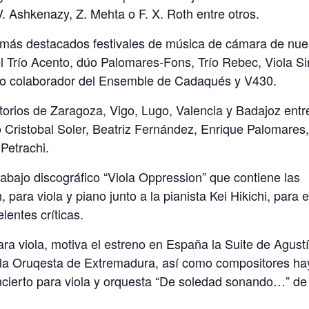
 Ashkenazy, Z. Mehta o F. X. Roth entre otros.
 más destacados festivales de música de cámara de nue
el Trío Acento, dúo Palomares-Fons, Trío Rebec, Viola S
mo colaborador del Ensemble de Cadaqués y V430.
itorios de Zaragoza, Vigo, Lugo, Valencia y Badajoz entr
mo Cristobal Soler, Beatriz Fernández, Enrique Palomares
Petrachi.
abajo discográfico “Viola Oppression” que contiene las
para viola y piano junto a la pianista Kei Hikichi, para e
lentes críticas.
para viola, motiva el estreno en España la Suite de Agust
a la Oruqesta de Extremadura, así como compositores h
ncierto para viola y orquesta “De soledad sonando…” de