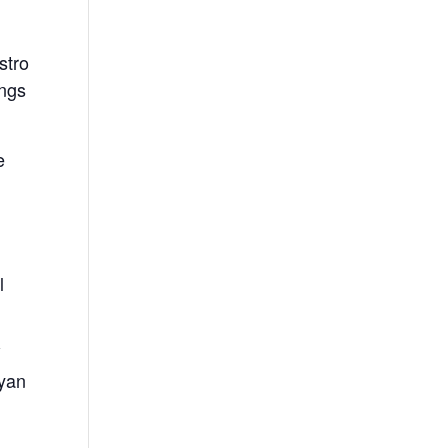
stro
ings
e
,
l
í
ayan