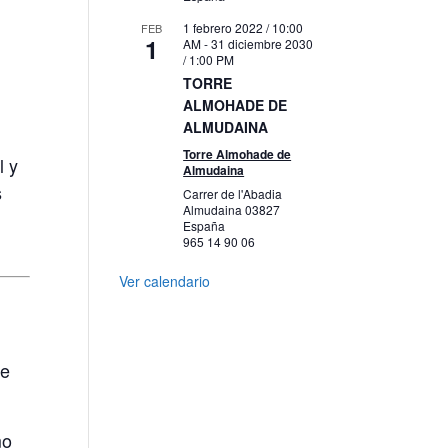
1 febrero 2022 / 10:00
FEB
1
AM
-
31 diciembre 2030
/ 1:00 PM
TORRE
ALMOHADE DE
ALMUDAINA
Torre Almohade de
l y
Almudaina
s
Carrer de l'Abadia
Almudaina
03827
España
965 14 90 06
Ver calendario
se
mo