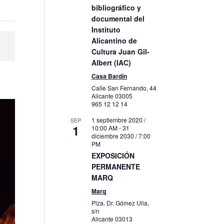
bibliográfico y
documental del
Instituto
Alicantino de
Cultura Juan Gil-
Albert (IAC)
Casa Bardín
Calle San Fernando, 44
Alicante
03005
965 12 12 14
1 septiembre 2020 /
SEP
1
10:00 AM
-
31
diciembre 2030 / 7:00
PM
EXPOSICIÓN
PERMANENTE
MARQ
Marq
Plza. Dr. Gómez Ulla,
s/n
Alicante
03013