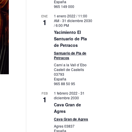
España
965 149 000
1 enero 2022 / 11:00
ENE
1
AM
-
31 diciembre 2030
/ 6:00 PM
Yacimiento El
Santuario de Pla
de Petracos
Santuario de Pla de
Petracos
Camí a la Vall d´Ebo
Castell de Castells
03793
España
965 88 50 95
1 febrero 2022
-
31
FEB
1
diciembre 2030
Cava Gran de
Agres
Cava Gran de Agres
Agres
03837
España