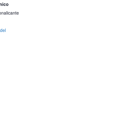
nico
nalicante
 del