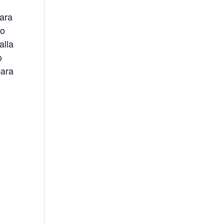
ara
io
alla
o
para