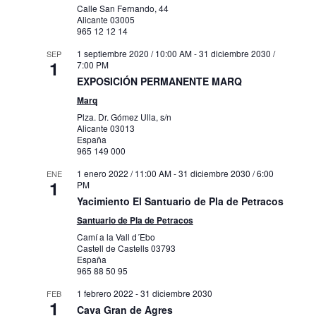
Calle San Fernando, 44
Alicante
03005
965 12 12 14
1 septiembre 2020 / 10:00 AM
-
31 diciembre 2030 /
SEP
1
7:00 PM
EXPOSICIÓN PERMANENTE MARQ
Marq
Plza. Dr. Gómez Ulla, s/n
Alicante
03013
España
965 149 000
1 enero 2022 / 11:00 AM
-
31 diciembre 2030 / 6:00
ENE
1
PM
Yacimiento El Santuario de Pla de Petracos
Santuario de Pla de Petracos
Camí a la Vall d´Ebo
Castell de Castells
03793
España
965 88 50 95
1 febrero 2022
-
31 diciembre 2030
FEB
1
Cava Gran de Agres