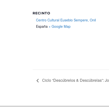
RECINTO
Centro Cultural Eusebio Sempere, Onil
España
+ Google Map
Ciclo “Descúbrelos & Descúbrelas”: J
Mapa web
Política de Privacidad
Pol