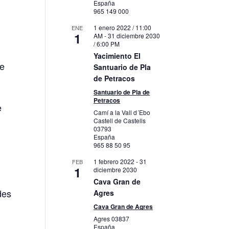
España
965 149 000
1 enero 2022 / 11:00
ENE
1
AM
-
31 diciembre 2030
/ 6:00 PM
Yacimiento El
de
Santuario de Pla
de Petracos
Santuario de Pla de
Petracos
e
Camí a la Vall d´Ebo
Castell de Castells
03793
,
España
965 88 50 95
1 febrero 2022
-
31
FEB
1
diciembre 2030
Cava Gran de
des
Agres
Cava Gran de Agres
Agres
03837
España