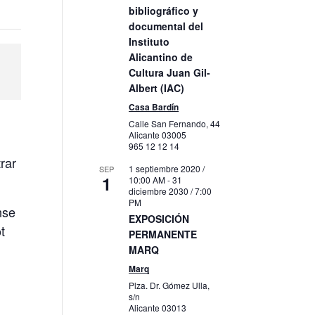
bibliográfico y
documental del
Instituto
Alicantino de
Cultura Juan Gil-
Albert (IAC)
Casa Bardín
Calle San Fernando, 44
Alicante
03005
965 12 12 14
trar
1 septiembre 2020 /
SEP
1
10:00 AM
-
31
diciembre 2030 / 7:00
PM
nse
EXPOSICIÓN
t
PERMANENTE
MARQ
Marq
Plza. Dr. Gómez Ulla,
s/n
Alicante
03013