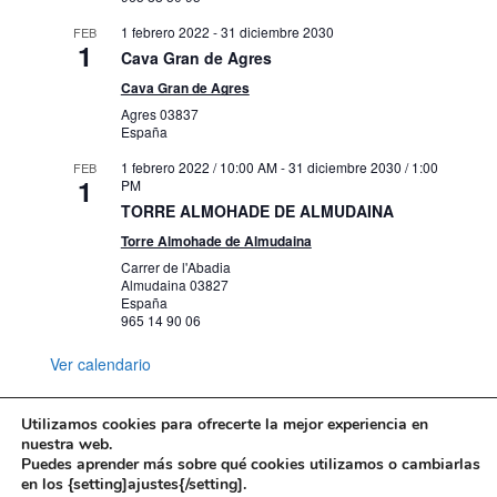
1 febrero 2022
-
31 diciembre 2030
FEB
1
Cava Gran de Agres
Cava Gran de Agres
Agres
03837
España
1 febrero 2022 / 10:00 AM
-
31 diciembre 2030 / 1:00
FEB
1
PM
TORRE ALMOHADE DE ALMUDAINA
Torre Almohade de Almudaina
Carrer de l'Abadia
Almudaina
03827
España
965 14 90 06
Ver calendario
Utilizamos cookies para ofrecerte la mejor experiencia en
nuestra web.
Puedes aprender más sobre qué cookies utilizamos o cambiarlas
Mapa web
Política de Privacidad
en los {setting]ajustes{/setting].
Politica de cookies