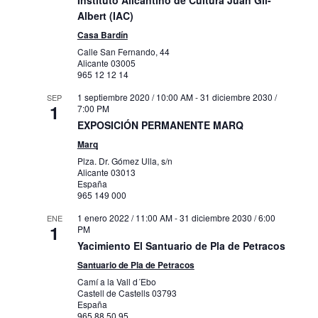
Instituto Alicantino de Cultura Juan Gil-
Albert (IAC)
Casa Bardín
Calle San Fernando, 44
Alicante
03005
965 12 12 14
1 septiembre 2020 / 10:00 AM
-
31 diciembre 2030 /
SEP
1
7:00 PM
EXPOSICIÓN PERMANENTE MARQ
Marq
Plza. Dr. Gómez Ulla, s/n
Alicante
03013
España
965 149 000
1 enero 2022 / 11:00 AM
-
31 diciembre 2030 / 6:00
ENE
1
PM
Yacimiento El Santuario de Pla de Petracos
Santuario de Pla de Petracos
Camí a la Vall d´Ebo
Castell de Castells
03793
España
965 88 50 95