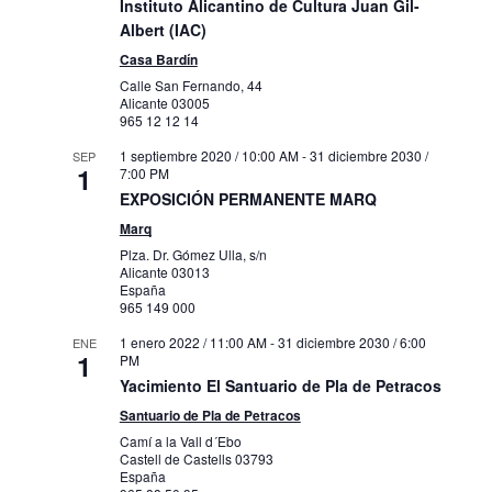
Instituto Alicantino de Cultura Juan Gil-
Albert (IAC)
Casa Bardín
Calle San Fernando, 44
Alicante
03005
965 12 12 14
1 septiembre 2020 / 10:00 AM
-
31 diciembre 2030 /
SEP
1
7:00 PM
EXPOSICIÓN PERMANENTE MARQ
Marq
Plza. Dr. Gómez Ulla, s/n
Alicante
03013
España
965 149 000
1 enero 2022 / 11:00 AM
-
31 diciembre 2030 / 6:00
ENE
1
PM
Yacimiento El Santuario de Pla de Petracos
Santuario de Pla de Petracos
Camí a la Vall d´Ebo
Castell de Castells
03793
España