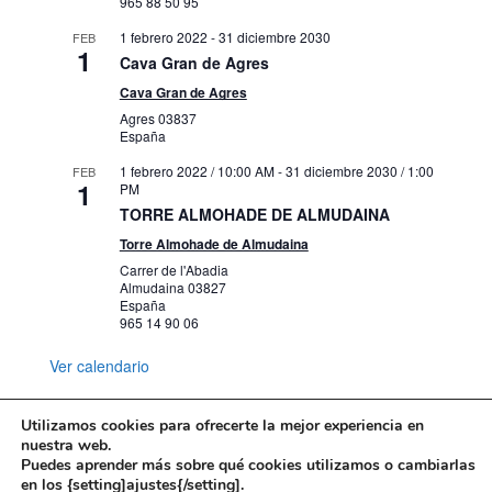
965 88 50 95
1 febrero 2022
-
31 diciembre 2030
FEB
1
Cava Gran de Agres
Cava Gran de Agres
Agres
03837
España
1 febrero 2022 / 10:00 AM
-
31 diciembre 2030 / 1:00
FEB
1
PM
TORRE ALMOHADE DE ALMUDAINA
Torre Almohade de Almudaina
Carrer de l'Abadia
Almudaina
03827
España
965 14 90 06
Ver calendario
Utilizamos cookies para ofrecerte la mejor experiencia en
nuestra web.
Puedes aprender más sobre qué cookies utilizamos o cambiarlas
Mapa web
Política de Privacidad
en los {setting]ajustes{/setting].