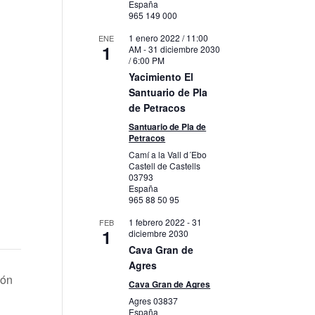
España
965 149 000
1 enero 2022 / 11:00
ENE
1
AM
-
31 diciembre 2030
/ 6:00 PM
Yacimiento El
Santuario de Pla
de Petracos
Santuario de Pla de
Petracos
Camí a la Vall d´Ebo
Castell de Castells
03793
España
965 88 50 95
1 febrero 2022
-
31
FEB
1
diciembre 2030
Cava Gran de
Agres
ión
Cava Gran de Agres
Agres
03837
España