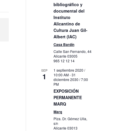
bibliográfico y
documental del
Instituto
Alicantino de
Cultura Juan Gil-
Albert (IAC)
Casa Bardín
Calle San Fernando, 44
Alicante
03005
965 12 12 14
1 septiembre 2020 /
SEP
1
10:00 AM
-
31
diciembre 2030 / 7:00
PM
EXPOSICIÓN
PERMANENTE
MARQ
Marq
Plza. Dr. Gómez Ulla,
s/n
Alicante
03013