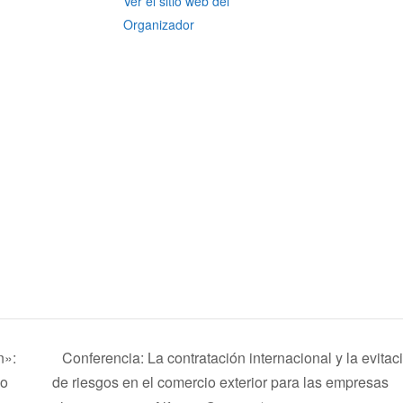
Ver el sitio web del
Organizador
n»:
Conferencia: La contratación internacional y la evitac
io
de riesgos en el comercio exterior para las empresas