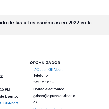
do de las artes escénicas en 2022 en la
ORGANIZADOR
IAC Juan Gil Albert
Teléfono
22
965 12 12 14
Correo electrónico
:30 PM
galbert@diputacionalicante.
 de Evento:
es
s
,
Gil-Albert