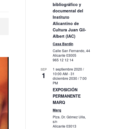
bibliográfico y
documental del
Instituto
Alicantino de
Cultura Juan Gil-
Albert (IAC)
Casa Bardín
Calle San Fernando, 44
Alicante
03005
965 12 12 14
1 septiembre 2020 /
SEP
1
10:00 AM
-
31
diciembre 2030 / 7:00
PM
EXPOSICIÓN
PERMANENTE
MARQ
Marq
Plza. Dr. Gómez Ulla,
s/n
Alicante
03013