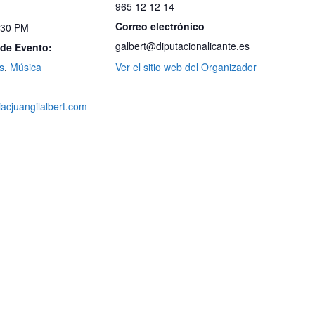
965 12 12 14
Correo electrónico
:30 PM
galbert@diputacionalicante.es
 de Evento:
s
,
Música
Ver el sitio web del Organizador
iacjuangilalbert.com