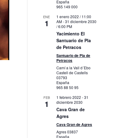
España
965 149 000
1 enero 2022 / 11:00
ENE
1
AM
-
31 diciembre 2030
/ 6:00 PM
Yacimiento El
Santuario de Pla
de Petracos
Santuario de Pla de
Petracos
Camí a la Vall d´Ebo
Castell de Castells
03793
España
965 88 50 95
1 febrero 2022
-
31
FEB
1
diciembre 2030
Cava Gran de
Agres
Cava Gran de Agres
Agres
03837
España