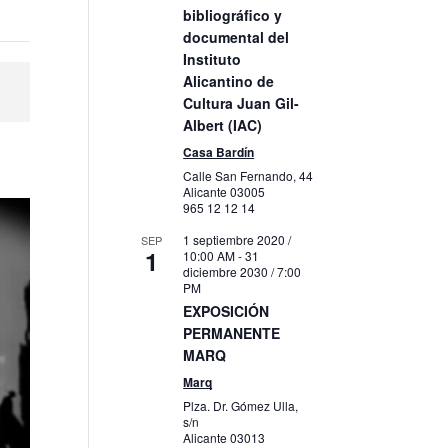
bibliográfico y
documental del
Instituto
Alicantino de
Cultura Juan Gil-
Albert (IAC)
Casa Bardín
Calle San Fernando, 44
Alicante
03005
965 12 12 14
1 septiembre 2020 /
SEP
1
10:00 AM
-
31
diciembre 2030 / 7:00
PM
EXPOSICIÓN
PERMANENTE
MARQ
Marq
Plza. Dr. Gómez Ulla,
s/n
Alicante
03013