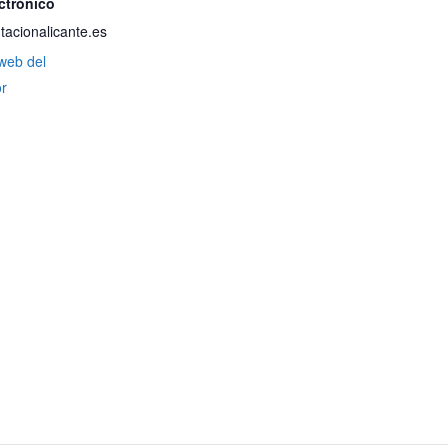
ctrónico
acionalicante.es
 web del
r