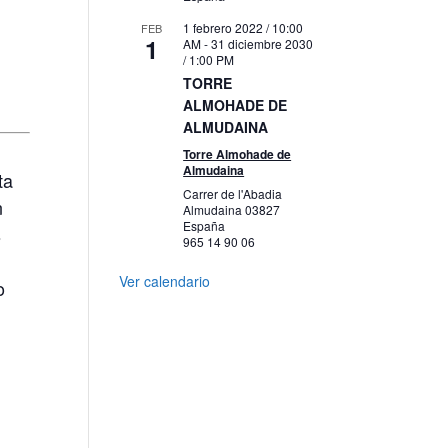
1 febrero 2022 / 10:00
FEB
1
AM
-
31 diciembre 2030
/ 1:00 PM
TORRE
ALMOHADE DE
ALMUDAINA
Torre Almohade de
Almudaina
ta
Carrer de l'Abadia
n
Almudaina
03827
España
s
965 14 90 06
Ver calendario
o