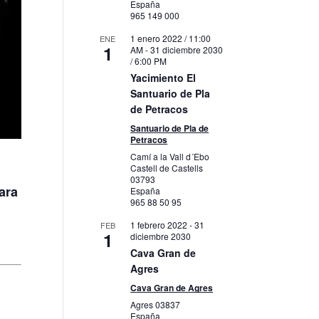
España
965 149 000
1 enero 2022 / 11:00
ENE
1
AM
-
31 diciembre 2030
/ 6:00 PM
Yacimiento El
Santuario de Pla
de Petracos
Santuario de Pla de
Petracos
Camí a la Vall d´Ebo
Castell de Castells
03793
ara
España
965 88 50 95
1 febrero 2022
-
31
FEB
1
diciembre 2030
Cava Gran de
Agres
Cava Gran de Agres
Agres
03837
España