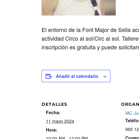
El entorno de la Font Major de Sella a
actividad Circo al sol/Circ al sol. Talle
inscripción es gratuita y puede solicita
Añadir al calendario
DETALLES
ORGAN
Fecha:
IAC Jua
Teléf
11 mayo 2024
965 12
Hora:
Correo
10:00 AM - 12:00 PM