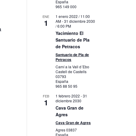
España
965 149 000
1 enero 2022 / 11:00
ENE
1
AM
-
31 diciembre 2030
/ 6:00 PM
a
Yacimiento El
Santuario de Pla
de Petracos
Santuario de Pla de
Petracos
Camí a la Vall d´Ebo
Castell de Castells
03793
España
965 88 50 95
1 febrero 2022
-
31
FEB
1
diciembre 2030
Cava Gran de
Agres
Cava Gran de Agres
Agres
03837
España