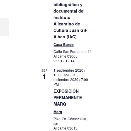
bibliográfico y
documental del
Instituto
Alicantino de
Cultura Juan Gil-
Albert (IAC)
Casa Bardín
Calle San Fernando, 44
Alicante
03005
965 12 12 14
1 septiembre 2020 /
SEP
1
10:00 AM
-
31
diciembre 2030 / 7:00
PM
EXPOSICIÓN
PERMANENTE
MARQ
Marq
Plza. Dr. Gómez Ulla,
s/n
Alicante
03013