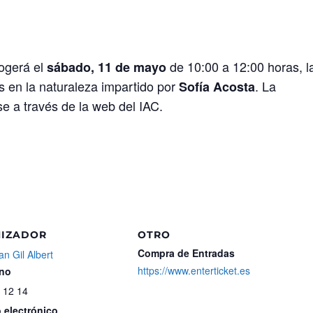
cogerá el
de 10:00 a 12:00 horas, l
sábado, 11 de mayo
res en la naturaleza impartido por
. La
Sofía Acosta
rse a través de la web del IAC.
IZADOR
OTRO
Compra de Entradas
n Gil Albert
https://www.enterticket.es
ono
 12 14
 electrónico