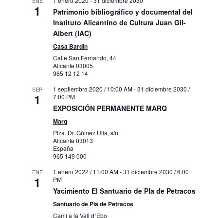
1 enero 2020
-
31 diciembre 2030
ENE
1
Patrimonio bibliográfico y documental del
Instituto Alicantino de Cultura Juan Gil-
Albert (IAC)
Casa Bardín
Calle San Fernando, 44
Alicante
03005
965 12 12 14
1 septiembre 2020 / 10:00 AM
-
31 diciembre 2030 /
SEP
1
7:00 PM
EXPOSICIÓN PERMANENTE MARQ
Marq
Plza. Dr. Gómez Ulla, s/n
Alicante
03013
España
965 149 000
1 enero 2022 / 11:00 AM
-
31 diciembre 2030 / 6:00
ENE
1
PM
Yacimiento El Santuario de Pla de Petracos
Santuario de Pla de Petracos
Camí a la Vall d´Ebo