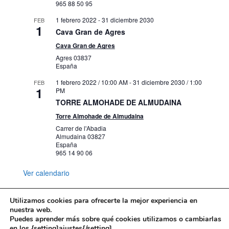
965 88 50 95
1 febrero 2022
-
31 diciembre 2030
FEB
1
Cava Gran de Agres
Cava Gran de Agres
Agres
03837
España
1 febrero 2022 / 10:00 AM
-
31 diciembre 2030 / 1:00
FEB
1
PM
TORRE ALMOHADE DE ALMUDAINA
Torre Almohade de Almudaina
Carrer de l'Abadia
Almudaina
03827
España
965 14 90 06
Ver calendario
Utilizamos cookies para ofrecerte la mejor experiencia en
nuestra web.
Puedes aprender más sobre qué cookies utilizamos o cambiarlas
Mapa web
Política de Privacidad
en los {setting]ajustes{/setting].